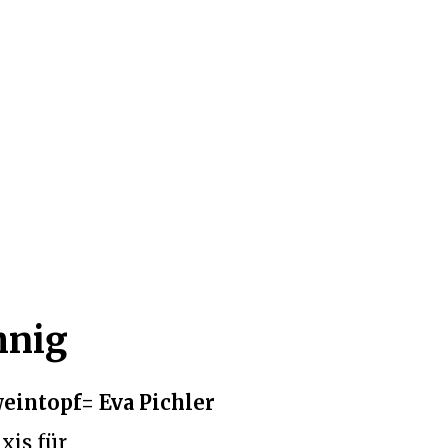
hnig
eintopf= Eva Pichler
xis für