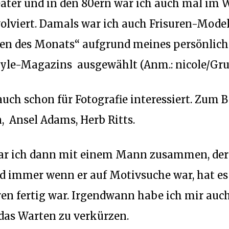
ater und in den 80ern war ich auch mal im 
olviert. Damals war ich auch Frisuren-Mode
n des Monats“ aufgrund meines persönliche
tyle-Magazins ausgewählt (Anm.: nicole/Grun
ch schon für Fotografie interessiert. Zum Be
, Ansel Adams, Herb Ritts.
war ich dann mit einem Mann zusammen, der
 immer wenn er auf Motivsuche war, hat es s
ren fertig war. Irgendwann habe ich mir auc
 das Warten zu verkürzen.