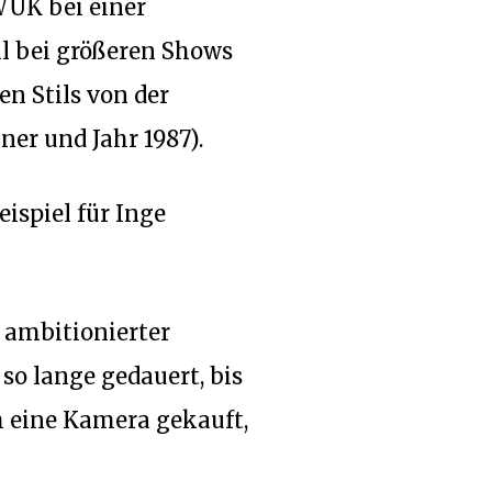
WUK bei einer
ll bei größeren Shows
n Stils von der
er und Jahr 1987).
ispiel für Inge
 ambitionierter
o lange gedauert, bis
h eine Kamera gekauft,