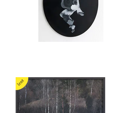
Elmira Shemsedinova
Yola Moschitz