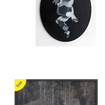
Elmira Shemsedinova