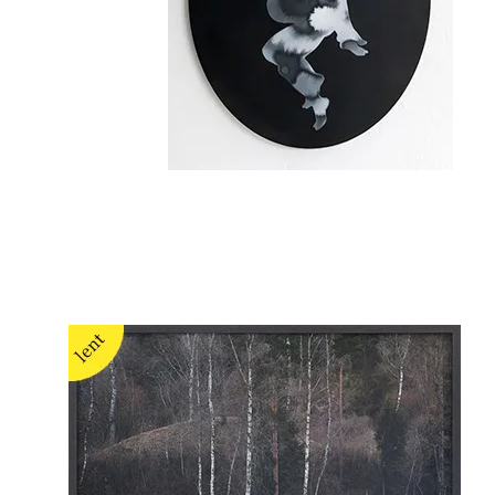
Elmira Shemsedinova
Yola Moschitz