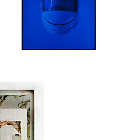
Erwin Polanc
anna Hofer